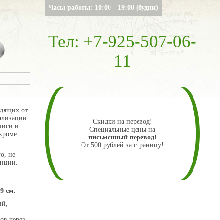
Часы работы: 10:00—19:00 (будни)
Тел: +7-925-507-06-
11
одящих от
ализации
Скидки на перевод!
писи и
Специальные цены на
 кроме
письменный перевод!
От 500 рублей за страницу!
о, не
енции.
9 см.
ий,
ов через