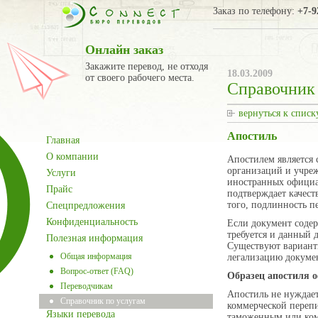
Заказ по телефону:
+7-9
Онлайн заказ
Закажите перевод, не отходя
18.03.2009
от своего рабочего места.
Справочник 
вернуться к списк
Апостиль
Главная
О компании
Апостилем является 
организаций и учре
Услуги
иностранных официа
Прайс
подтверждает качест
того, подлинность п
Спецпредложения
Конфиденциальность
Если документ содер
требуется и данный 
Полезная информация
Существуют вариант
Общая информация
легализацию докумен
Вопрос-ответ (FAQ)
Образец апостиля о
Переводчикам
Апостиль не нуждает
Справочник по услугам
коммерческой перепи
Языки перевода
таможенным или ком