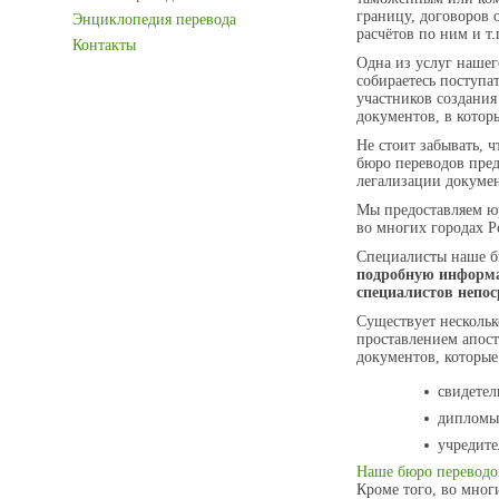
границу, договоров 
Энциклопедия перевода
расчётов по ним и т.п
Контакты
Одна из услуг наше
собираетесь поступат
участников создания
документов, в котор
Не стоит забывать, 
бюро переводов пре
легализации докуме
Мы предоставляем юр
во многих городах Р
Специалисты наше б
подробную информа
специалистов непос
Существует нескольк
проставлением апост
документов, которые
свидетел
дипломы,
учредите
Наше бюро переводо
Кроме того, во мно