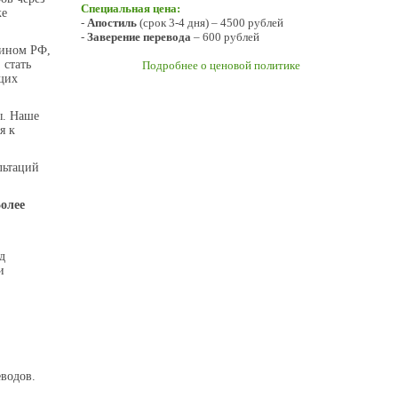
Специальная цена:
ке
-
Апостиль
(срок 3-4 дня) – 4500 рублей
-
Заверение перевода
– 600 рублей
нином РФ,
 стать
Подробнее о ценовой политике
ющих
ы. Наше
я к
льтаций
олее
д
и
водов.