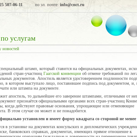
25 507-06-11
по эл. почте:
info@cnct.ru
по услугам
у новостей
специальный штамп, который ставится на официальных документах, исх
ждений стран-участниц
Гаагской конвенции
об отмене требований по лег
льных документов. Апостиль является удостоверением подлинности под
во, в котором выступало лицо, поставившее подпись под документом, и,
ечати или штампа на документе.
жит апостиль, то дальнейшее его заверение штампами, отличными от нег
документ признаётся официальными органами всех стран-участниц Конв
ы, когда действуют правовые основания, упрощающие или отменяющие
та. В этом случае он может и не понадобится.
фициально установлен и имеет форму квадрата со стороной не менее 
ся в установке на документах консульских и дипломатических учрежден
ске, банковских справках, документах, имеющих прямое отношение к
мерческим операциям (накладные и доверенности на перемещение товар