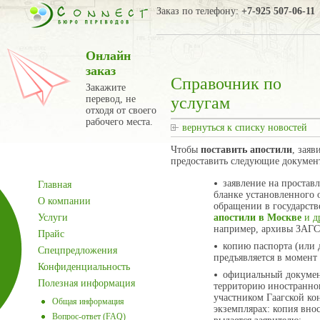
Заказ по телефону:
+7-925 507-06-11
Онлайн
заказ
Справочник по
Закажите
перевод, не
услугам
отходя от своего
рабочего места.
вернуться к списку новостей
Чтобы
поставить апостили
, зая
предоставить следующие докумен
заявление на простав
Главная
бланке установленного 
О компании
обращении в государств
Услуги
апостили в Москве
и д
например, архивы ЗАГС
Прайс
копию паспорта (или 
Спецпредложения
предъявляется в момент
Конфиденциальность
официальный докумен
Полезная информация
территорию иностранног
участником Гаагской ко
Общая информация
экземплярах: копия внос
Вопрос-ответ (FAQ)