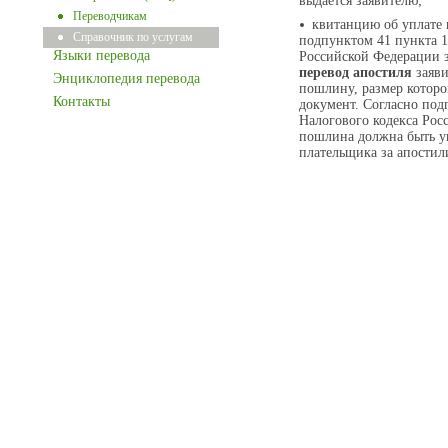
выдается заявителю;
Переводчикам
квитанцию об уплате 
Справочник по услугам
подпунктом 41 пункта 1
Языки перевода
Российской Федерации з
перевод апостиля
заяви
Энциклопедия перевода
пошлину, размер которо
Контакты
документ. Согласно подп
Налогового кодекса Рос
пошлина должна быть у
плательщика за апостил