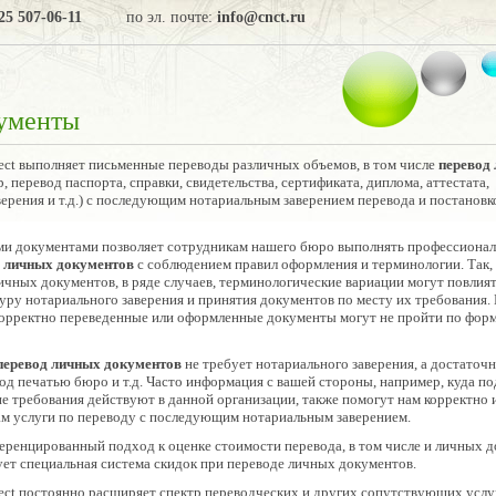
25 507-06-11
по эл. почте:
info@cnct.ru
ументы
ct выполняет письменные переводы различных объемов, в том числе
перевод
, перевод паспорта, справки, свидетельства, сертификата, диплома, аттестата,
верения и т.д.) с последующим нотариальным заверением перевода и постанов
ми документами позволяет сотрудникам нашего бюро выполнять профессиона
д личных документов
с соблюдением правил оформления и терминологии. Так,
ичных документов, в ряде случаев, терминологические вариации могут повлият
у нотариального заверения и принятия документов по месту их требования.
 корректно переведенные или оформленные документы могут не пройти по фо
перевод личных документов
не требует нотариального заверения, а достаточн
од печатью бюро и т.д. Часто информация с вашей стороны, например, куда по
е требования действуют в данной организации, также помогут нам корректно 
вам услуги по переводу с последующим нотариальным заверением.
ренцированный подход к оценке стоимости перевода, в том числе и личных д
ет специальная система скидок при переводе личных документов.
ct постоянно расширяет спектр переводческих и других сопутствующих услуг