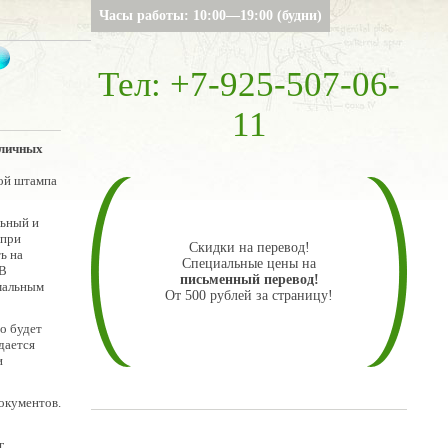
Часы работы: 10:00—19:00 (будни)
Тел: +7-925-507-06-
11
 личных
кой штампа
льный и
 при
Скидки на перевод!
ь на
Специальные цены на
 В
письменный перевод!
рмальным
От 500 рублей за страницу!
о будет
дается
и
окументов.
.