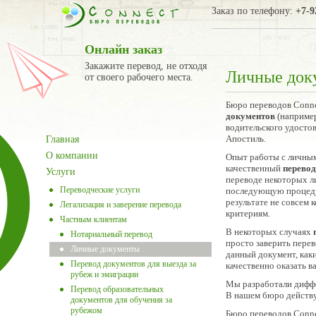
Заказ по телефону:
+7-9
Онлайн заказ
Закажите перевод, не отходя
Личные док
от своего рабочего места.
Бюро переводов Conne
документов
(например
водительского удосто
Апостиль.
Главная
О компании
Опыт работы с личны
качественный
перево
Услуги
переводе некоторых л
Переводческие услуги
последующую процедур
результате не совсем
Легализация и заверение перевода
критериям.
Частным клиентам
В некоторых случаях
Нотариальный перевод
просто заверить перев
Личные документы
данный документ, каки
Перевод документов для выезда за
качественно оказать 
рубеж и эмиграции
Мы разработали диффе
Перевод образовательных
В нашем бюро действу
документов для обучения за
рубежом
Бюро переводов Conne