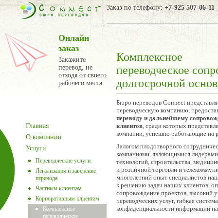
Заказ по телефону:
+7-925 507-06-11
Онлайн
заказ
Комплексное
Закажите
перевод, не
переводческое сопр
отходя от своего
долгосрочной основ
рабочего места.
Бюро переводов Connect представл
переводческую компанию, предос
переводу и дальнейшему сопровож
Главная
клиентов
, среди которых представл
компании, успешно работающие на 
О компании
Залогом плодотворного сотрудничес
Услуги
компаниями, являющимися лидерами 
Переводческие услуги
технологий, строительства, медицин
и розничной торговли и телекоммун
Легализация и заверение
многолетний опыт специалистов на
перевода
к решению задач наших клиентов, о
Частным клиентам
сопровождение проектов, высокий у
Корпоративным клиентам
переводческих услуг, гибкая систем
конфиденциальности информации на
Комплексное
переводческое