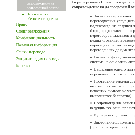
Бюро переводов Connect предлагает
сопровождение на
сопровождение на долгосрочной ос
долгосрочной основе
Переводческое
Заключение рамочного 
обеспечение проекта
переводческих услуг (вкл
Прайс
подтверждение подписи п
бюро, предоставление пе
Спецпредложения
переговоров, выставок и 
Конфиденциальность
редактирование переведен
Полезная информация
переведенного текста «од
переведенных документов
Языки перевода
Расчет по факту выполн
Энциклопедия перевода
системе на основании акт
Контакты
Выделение одного или 
персонально работающих 
Проведение тендера ср
выполнения заказа на пер
печатных символов с учет
выполняется бесплатно).
Сопровождение вашей 
ведущим все ваши проект
Курьерская доставка п
Заключение дополнител
(при необходимости).