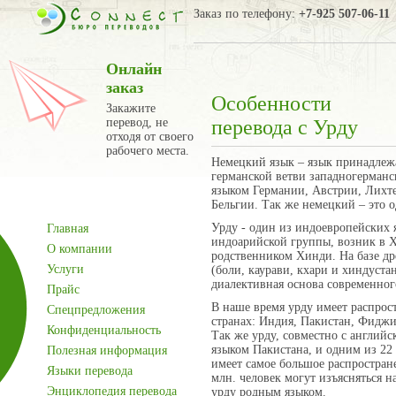
Заказ по телефону:
+7-925 507-06-11
Онлайн
заказ
Особенности
Закажите
перевод, не
перевода с Урду
отходя от своего
рабочего места.
Немецкий язык – язык принадлеж
германской ветви западногерман
языком Германии, Австрии, Лихт
Бельгии. Так же немецкий – это 
Урду - один из индоевропейских 
Главная
индоарийской группы, возник в XI
О компании
родственником Хинди. На базе др
Услуги
(боли, каурави, кхари и хиндуста
диалективная основа современног
Прайс
В наше время урду имеет распро
Спецпредложения
странах: Индия, Пакистан, Фидж
Конфиденциальность
Так же урду, совместно с англий
языком Пакистана, и одним из 22
Полезная информация
имеет самое большое распростран
Языки перевода
млн. человек могут изъясняться на
Энциклопедия перевода
урду родным языком.