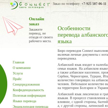
Заказ по телефону:
+7-925 507-06-11
Онлайн
заказ
Особенности
Закажите
перевод, не
перевода албанског
отходя от своего
языка
рабочего места.
Бюро переводов Connect выполняе
включая личные документы с нот
переводчика.
Главная
Албанский язык входит в палеоб
О компании
семьи языков. На албанском язык
а также албанское население, пр
Услуги
Сербии, Черногории, Турции, Ит
Прайс
количество говорящих на албанск
человек. Небольшое количество в
Спецпредложения
на территории Болгарии и Украи
Конфиденциальность
Албанский язык лексически и гр
Полезная информация
языкам. В процессе становления а
Языки перевода
влияние, с одной стороны, балтий
а, с другой стороны, латинский яз
Энциклопедия перевода